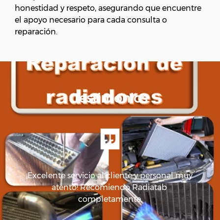
honestidad y respeto, asegurando que encuentre
el apoyo necesario para cada consulta o
reparación.
Testimonios
 en 
¡Excelente servicio al cliente y personal muy 
i 
atento! Recomiendo Radiatab 
Ser
completamente.
c